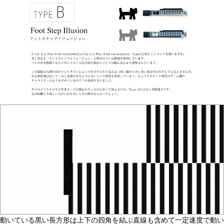
動いている黒い長方形は上下の四角を結ぶ直線も含めて一定速度で動い